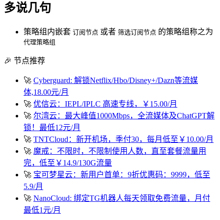
多说几句
策略组内嵌套
或者
的策略组称之为
订阅节点
筛选订阅节点
代理策略组
🎉 节点推荐
🚀
Cyberguard: 解锁Netflix/Hbo/Disney+/Dazn等流媒
体,18.00元/月
🚀
优信云：IEPL/IPLC 高速专线，￥15.00/月
🚀
尔湾云：最大峰值1000Mbps，全流媒体及ChatGPT解
锁！最低12元/月
🚀
TNTCloud：新开机场，季付30，每月低至￥10.00/月
🚀
魔戒：不限时，不限制使用人数，直至套餐流量用
完，低至￥14.9/130G流量
🚀
宝可梦星云：新用户首单：9折优惠码：9999，低至
5.9/月
🚀
NanoCloud: 绑定TG机器人每天领取免费流量，月付
最低1元/月