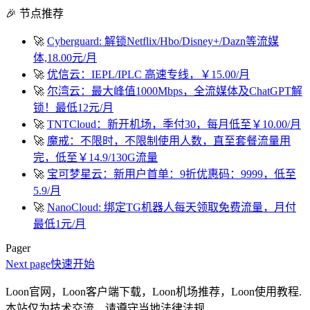
🎉 节点推荐
🚀
Cyberguard: 解锁Netflix/Hbo/Disney+/Dazn等流媒
体,18.00元/月
🚀
优信云：IEPL/IPLC 高速专线，￥15.00/月
🚀
尔湾云：最大峰值1000Mbps，全流媒体及ChatGPT解
锁！最低12元/月
🚀
TNTCloud：新开机场，季付30，每月低至￥10.00/月
🚀
魔戒：不限时，不限制使用人数，直至套餐流量用
完，低至￥14.9/130G流量
🚀
宝可梦星云：新用户首单：9折优惠码：9999，低至
5.9/月
🚀
NanoCloud: 绑定TG机器人每天领取免费流量，月付
最低1元/月
Pager
Next page
快速开始
Loon官网，Loon客户端下载，Loon机场推荐，Loon使用教程.
本站仅为技术交流，请遵守当地法律法规