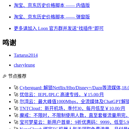
淘宝、京东历史价格脚本 —— 内值版
淘宝、京东历史价格脚本 —— 弹窗版
更多请加入 Loon 官方群并发送"找插件"即可
鸣谢
Tartarus2014
chavyleung
🎉 节点推荐
🚀
Cyberguard: 解锁Netflix/Hbo/Disney+/Dazn等流媒体,18
🚀
优信云：IEPL/IPLC 高速专线，￥15.00/月
🚀
尔湾云：最大峰值1000Mbps，全流媒体及ChatGPT解
🚀
TNTCloud：新开机场，季付30，每月低至￥10.00/月
🚀
魔戒：不限时，不限制使用人数，直至套餐流量用完，低至￥
🚀
宝可梦星云：新用户首单：9折优惠码：9999，低至5.9